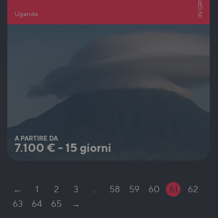
IN GRUPPO
Uganda
A PARTIRE DA
7.100
€
-
15 giorni
←
1
2
3
…
58
59
60
61
62
63
64
65
→