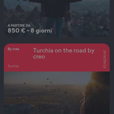
A PARTIRE DA
850
€
-
8 giorni
Turchia on the road by
By creo
FLY&DRIVE
creo
Turchia