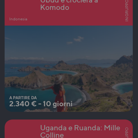
IN GRUPPO
Komodo
Indonesia
A PARTIRE DA
2.340
€
-
10 giorni
Uganda e Ruanda: Mille
Colline