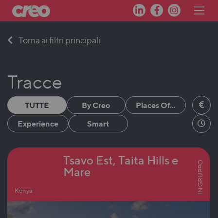
Skip
Torna ai filtri principali
to
content
Tracce
TUTTE
By Creo
Places Of...
Experience
Smart
Tsavo Est, Taita Hills e
IN GRUPPO
Mare
Kenya