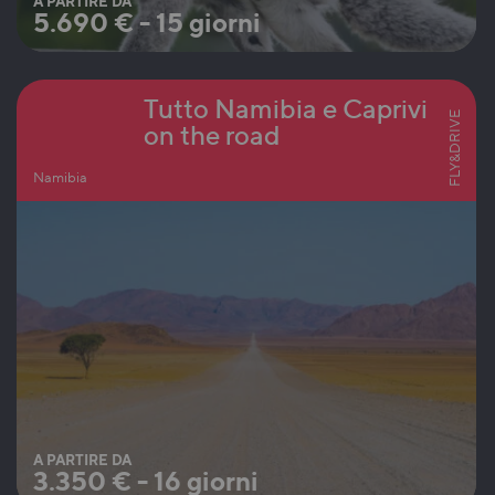
A PARTIRE DA
5.690
€
-
15 giorni
Tutto Namibia e Caprivi
FLY&DRIVE
on the road
Namibia
A PARTIRE DA
3.350
€
-
16 giorni