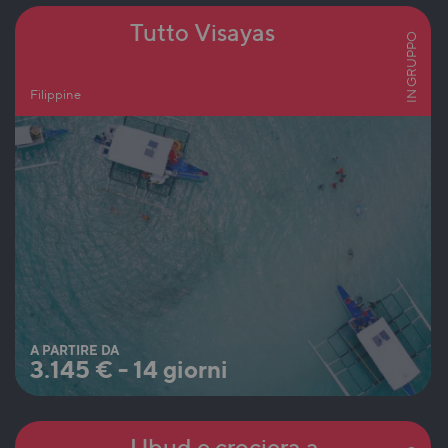
Tutto Visayas
IN GRUPPO
Filippine
A PARTIRE DA
3.145
€
-
14 giorni
Ubud e crociera a