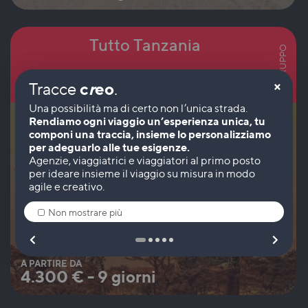
Tutto Tanzania
IN GRUPPO
×
c
r
eo
Tracce
.
Tanzania
Rendiamo ogni viaggio un’esperienza unica, tu
componi una traccia, insieme lo personalizziamo
per adeguarlo alle tue esigenze.
Non mostrare più
A PARTIRE DA
4.300
€
-
9 giorni