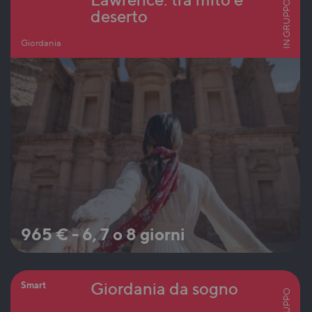
IN GRUPPO
deserto
Giordania
965
€
-
6, 7 o 8 giorni
Giordania da sogno
Smart