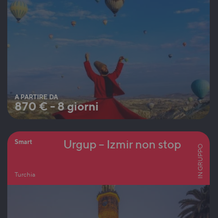
A PARTIRE DA
870
€
-
8 giorni
Urgup – Izmir non stop
Smart
IN GRUPPO
Turchia