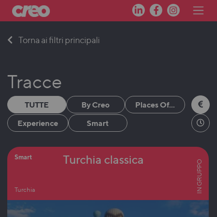
Skip
Torna ai filtri principali
to
content
Tracce
TUTTE
By Creo
Places Of...
Experience
Smart
Turchia classica
Smart
IN GRUPPO
Turchia