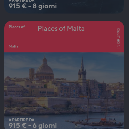
A PARTIRE DA
915
€
-
8 giorni
Places of Malta
Places of...
IN GRUPPO
Malta
A PARTIRE DA
915
€
-
6 giorni