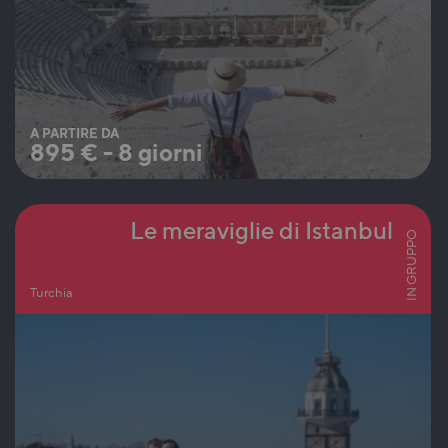
A PARTIRE DA
895
€
-
8 giorni
Le meraviglie di Istanbul
IN GRUPPO
Turchia