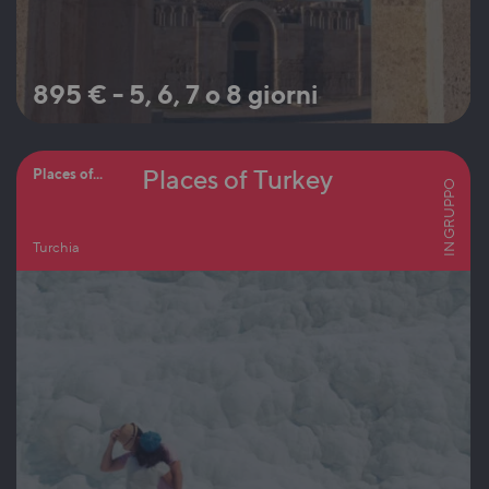
895
€
-
5, 6, 7 o 8 giorni
Places of Turkey
Places of...
IN GRUPPO
Turchia