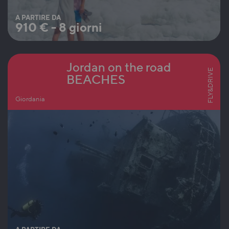
A PARTIRE DA
910
€
-
8 giorni
Jordan on the road
FLY&DRIVE
BEACHES
Giordania