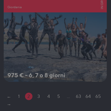
IN GRUPPO
Giordania
975
€
-
6, 7 o 8 giorni
←
1
2
3
4
5
…
63
64
65
→