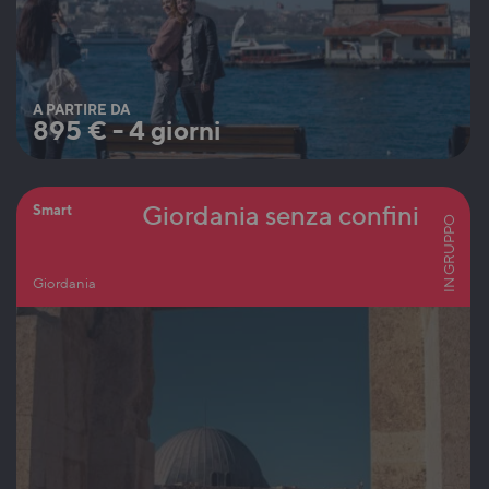
A PARTIRE DA
895
€
-
4 giorni
Giordania senza confini
Smart
IN GRUPPO
Giordania