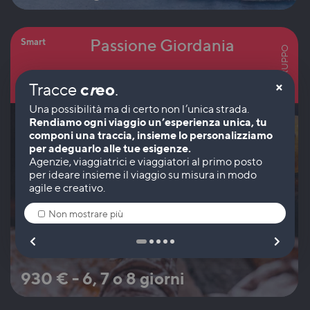
Passione Giordania
Smart
IN GRUPPO
×
c
r
eo
Tracce
.
Giordania
Rendiamo ogni viaggio un’esperienza unica, tu
componi una traccia, insieme lo personalizziamo
per adeguarlo alle tue esigenze.
Non mostrare più
930
€
-
6, 7 o 8 giorni