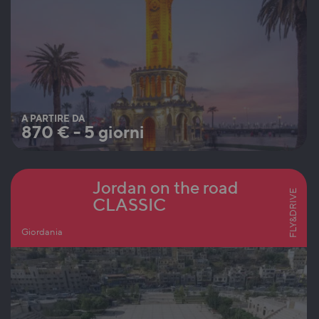
A PARTIRE DA
870
€
-
5 giorni
Jordan on the road
FLY&DRIVE
CLASSIC
Giordania