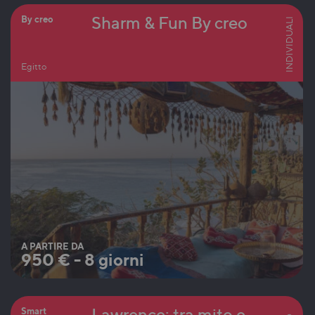
Sharm & Fun By creo
By creo
INDIVIDUALI
Egitto
A PARTIRE DA
950
€
-
8 giorni
Lawrence: tra mito e
Smart