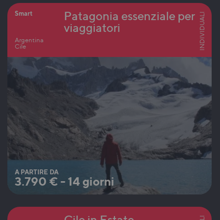
Patagonia essenziale per
Smart
INDIVIDUALI
viaggiatori
Argentina
Cile
A PARTIRE DA
3.790
€
-
14 giorni
Cile in Estate