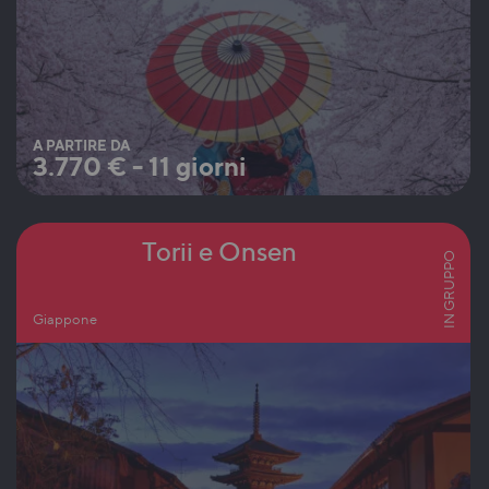
A PARTIRE DA
3.770
€
-
11 giorni
Torii e Onsen
IN GRUPPO
Giappone