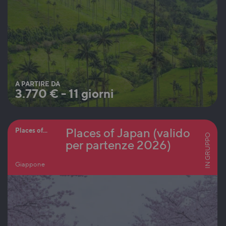
A PARTIRE DA
3.770
€
-
11 giorni
Places of Japan (valido
Places of...
IN GRUPPO
per partenze 2026)
Giappone