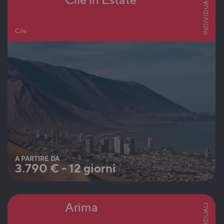
INDIVIDUALI
Cile
A PARTIRE DA
3.790
€
-
12 giorni
Arima
INDIVIDUALI