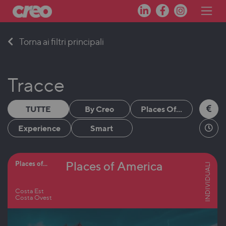
Skip
Torna ai filtri principali
to
content
Tracce
TUTTE
By Creo
Places Of...
Experience
Smart
Places of America
Places of...
INDIVIDUALI
Costa Est
Costa Ovest