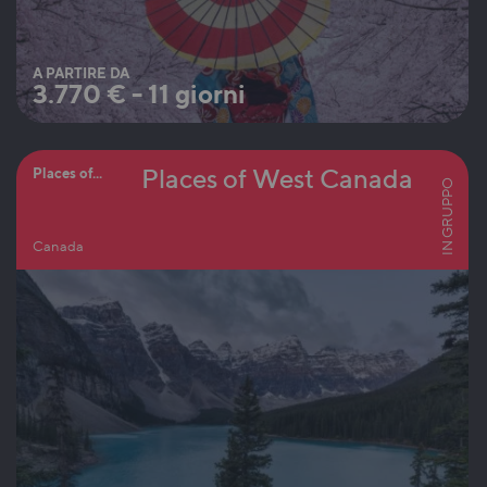
A PARTIRE DA
3.770
€
-
11 giorni
Places of West Canada
Places of...
IN GRUPPO
Canada