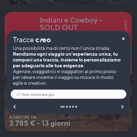
Indiani e Cowboy –
IN GRUPPO
SOLD OUT
×
c
r
eo
Tracce
.
Centro
Rendiamo ogni viaggio un’esperienza unica, tu
componi una traccia, insieme lo personalizziamo
per adeguarlo alle tue esigenze.
Non mostrare più
A PARTIRE DA
3.785
€
-
13 giorni