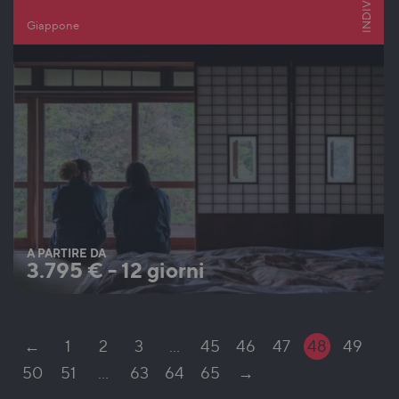
Giappone
A PARTIRE DA
3.795
€
-
12 giorni
←
1
2
3
…
45
46
47
48
49
50
51
…
63
64
65
→