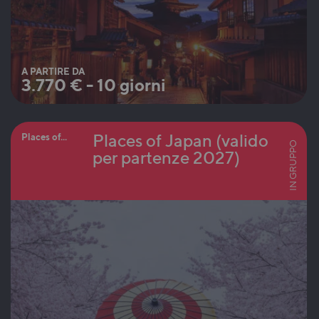
A PARTIRE DA
3.770
€
-
10 giorni
Places of Japan (valido
Places of...
IN GRUPPO
per partenze 2027)