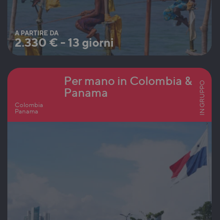
A PARTIRE DA
2.330
€
-
13 giorni
Per mano in Colombia &
IN GRUPPO
Panama
Colombia
Panama