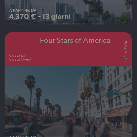
A PARTIRE DA
4.370
€
-
13 giorni
Four Stars of America
INDIVIDUALI
Costa Est
Costa Ovest