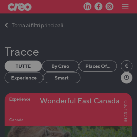
Skip
Torna ai filtri principali
to
content
Tracce
TUTTE
By Creo
Places Of...
Experience
Smart
Wonderful East Canada
Experience
IN GRUPPO
Canada