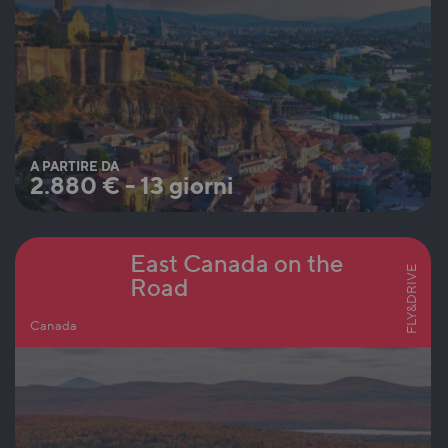
A PARTIRE DA
2.880
€
-
13 giorni
East Canada on the
FLY&DRIVE
Road
Canada