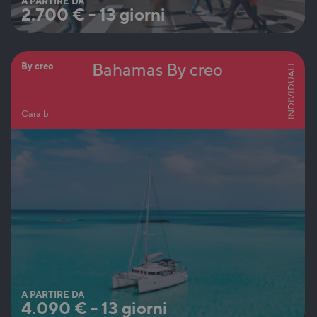
A PARTIRE DA
2.700
€
-
13 giorni
Bahamas By creo
By creo
INDIVIDUALI
Caraibi
A PARTIRE DA
4.090
€
-
13 giorni