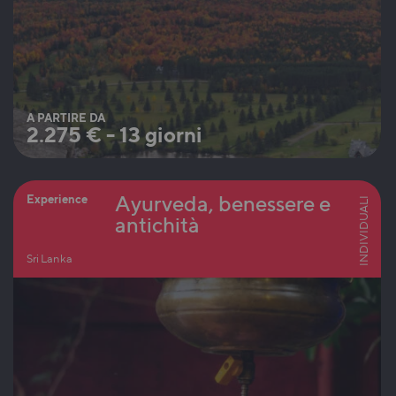
A PARTIRE DA
2.275
€
-
13 giorni
Ayurveda, benessere e
Experience
INDIVIDUALI
antichità
Sri Lanka