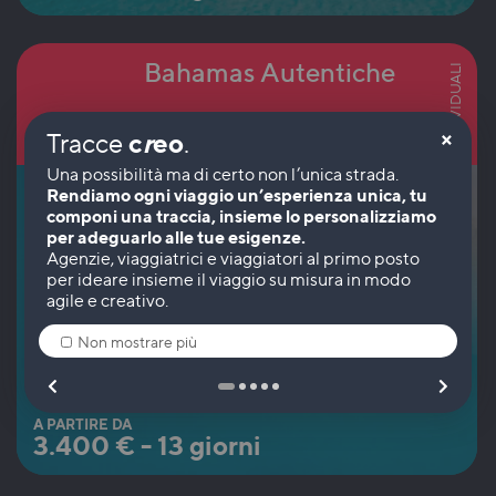
Bahamas Autentiche
INDIVIDUALI
Caraibi
×
c
r
eo
Tracce
.
Costa Est
Rendiamo ogni viaggio un’esperienza unica, tu
componi una traccia, insieme lo personalizziamo
per adeguarlo alle tue esigenze.
Non mostrare più
A PARTIRE DA
3.400
€
-
13 giorni