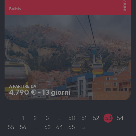
Bolivia
A PARTIRE DA
4.790
€
-
13 giorni
←
1
2
3
…
50
51
52
53
54
55
56
…
63
64
65
→