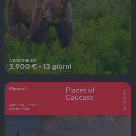
A PARTIRE DA
3.900
€
-
13 giorni
Places of
Places of...
IN GRUPPO
Caucaso
Armenia, Georgia e
Azerbaigian