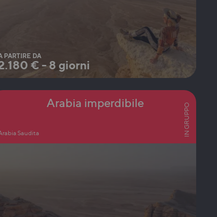
A PARTIRE DA
2.180
€
-
8 giorni
Arabia imperdibile
IN GRUPPO
Arabia Saudita