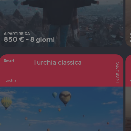
A PARTIRE DA
850
€
-
8 giorni
Turchia classica
Smart
IN GRUPPO
Turchia