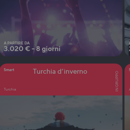
A PARTIRE DA
3.020
€
-
8 giorni
Turchia d’inverno
Smart
IN GRUPPO
Turchia