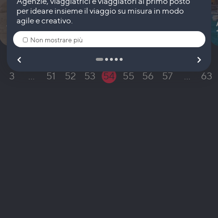
A PARTIRE DA
1.650
€
-
8 giorni
Non mostrare più
3
…
51
52
53
54
55
56
57
…
63