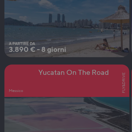
A PARTIRE DA
3.890
€
-
8 giorni
Yucatan On The Road
FLY&DRIVE
Messico