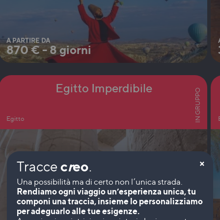
A PARTIRE DA
870
€
-
8 giorni
Egitto Imperdibile
IN GRUPPO
Egitto
×
Tracce
c
r
eo
.
Rendiamo ogni viaggio un’esperienza unica, tu
componi una traccia, insieme lo personalizziamo
per adeguarlo alle tue esigenze.