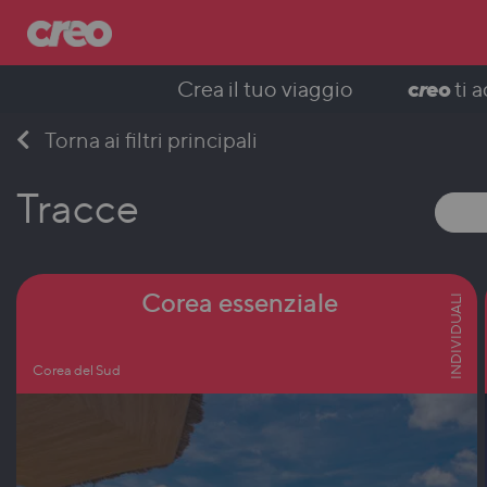
c
r
eo
Crea il tuo viaggio
ti 
Skip
Torna ai filtri principali
to
content
Tracce
Corea essenziale
INDIVIDUALI
Corea del Sud