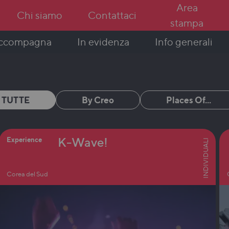
Area
Chi siamo
Contattaci
stampa
In evidenza
Info generali
accompagna
TUTTE
By Creo
Places Of...
K-Wave!
Experience
INDIVIDUALI
Corea del Sud