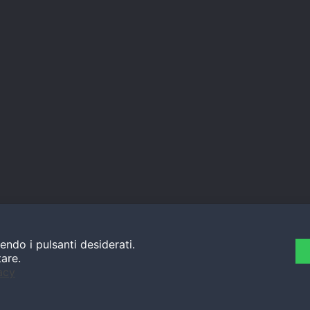
endo i pulsanti desiderati.
tare.
acy