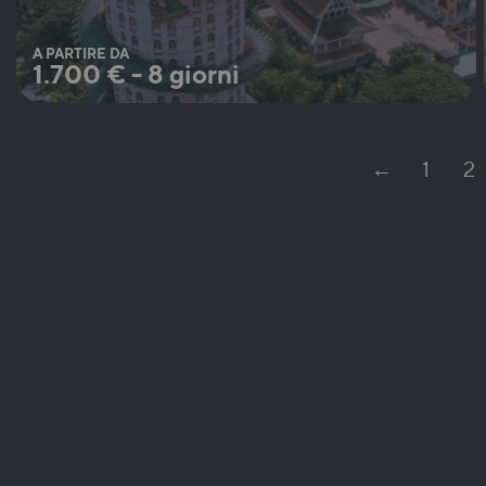
A PARTIRE DA
1.700
€
-
8 giorni
←
1
2