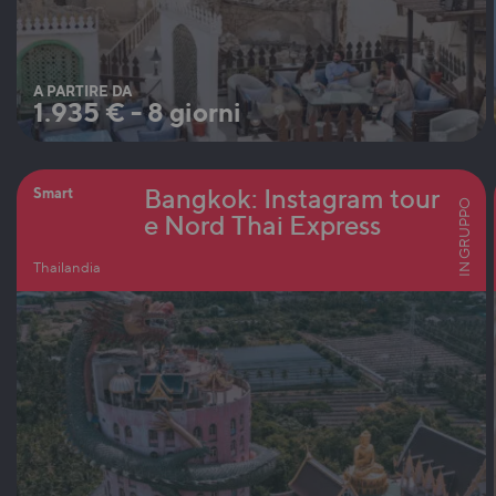
A PARTIRE DA
1.935
€
-
8 giorni
Bangkok: Instagram tour
Smart
IN GRUPPO
e Nord Thai Express
Thailandia