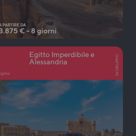
A PARTIRE DA
3.875
€
-
8 giorni
Egitto Imperdibile e
IN GRUPPO
Alessandria
Egitto