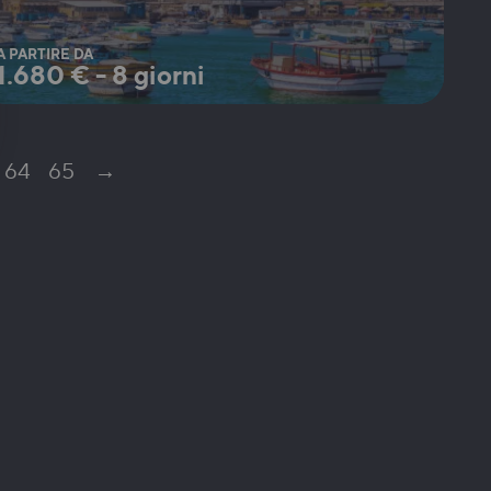
A PARTIRE DA
1.680
€
-
8 giorni
64
65
→