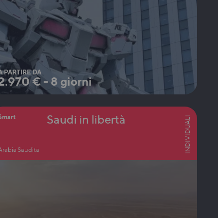
A PARTIRE DA
2.970
€
-
8 giorni
Saudi in libertà
Smart
INDIVIDUALI
Arabia Saudita