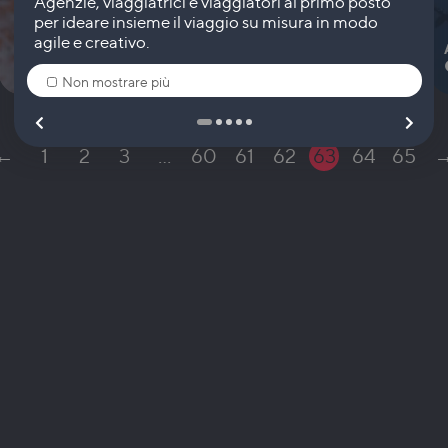
930
€
-
6, 7 o 8 giorni
Non mostrare più
←
1
2
3
…
60
61
62
63
64
65