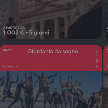
A PARTIRE DA
1.002
€
-
5 giorni
Giordania da sogno
Smart
IN GRUPPO
Giordania