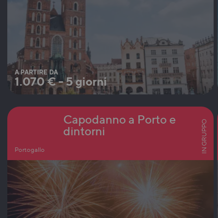
A PARTIRE DA
1.070
€
-
5 giorni
Capodanno a Porto e
IN GRUPPO
dintorni
Portogallo