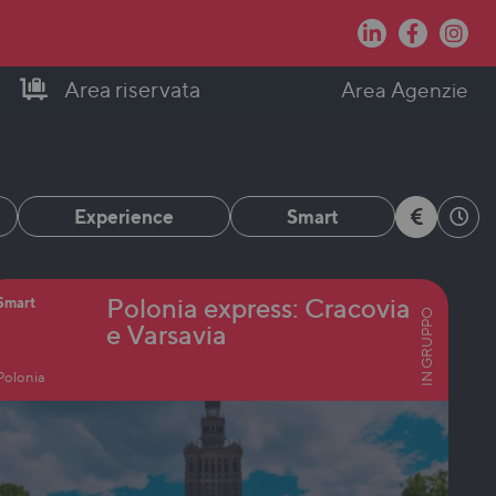
Area riservata
Area Agenzie
Experience
Smart
Polonia express: Cracovia
Smart
IN GRUPPO
e Varsavia
Polonia