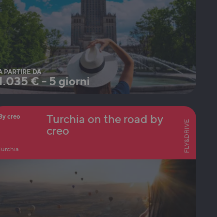
A PARTIRE DA
1.035
€
-
5 giorni
Turchia on the road by
By creo
FLY&DRIVE
creo
Turchia