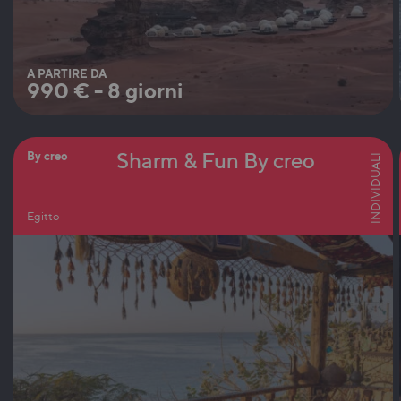
A PARTIRE DA
990
€
-
8 giorni
Sharm & Fun By creo
By creo
INDIVIDUALI
Egitto