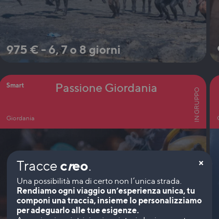
975
€
-
6, 7 o 8 giorni
Passione Giordania
Smart
IN GRUPPO
Giordania
×
Tracce
c
r
eo
.
Rendiamo ogni viaggio un’esperienza unica, tu
componi una traccia, insieme lo personalizziamo
per adeguarlo alle tue esigenze.