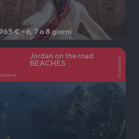
965
€
-
6, 7 o 8 giorni
Jordan on the road
FLY&DRIVE
BEACHES
Giordania