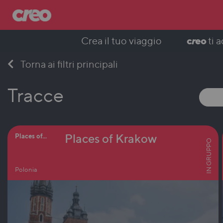
c
r
eo
Crea il tuo viaggio
ti 
Skip
Torna ai filtri principali
to
content
Tracce
Places of Krakow
Places of...
IN GRUPPO
Polonia