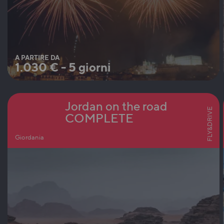
A PARTIRE DA
1.030
€
-
5 giorni
Jordan on the road
FLY&DRIVE
COMPLETE
Giordania