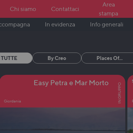
Area
Chi siamo
Contattaci
stampa
In evidenza
Info generali
accompagna
TUTTE
By Creo
Places Of...
Easy Petra e Mar Morto
IN GRUPPO
Giordania