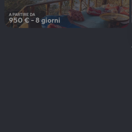
A PARTIRE DA
950
€
-
8 giorni