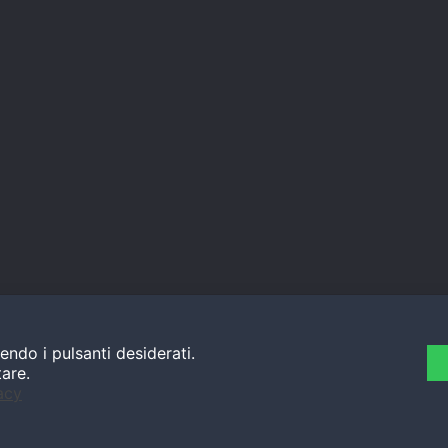
endo i pulsanti desiderati.
tare.
acy