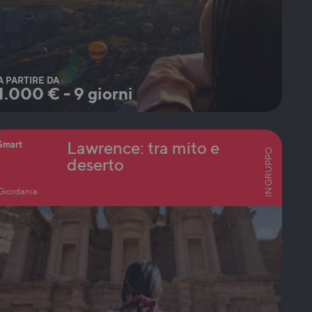
A PARTIRE DA
1.000
€
-
9 giorni
Lawrence: tra mito e
Smart
IN GRUPPO
deserto
Giordania