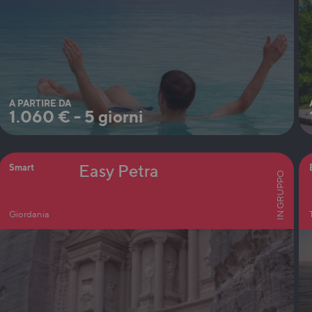
A PARTIRE DA
1.060
€
-
5 giorni
Easy Petra
Smart
IN GRUPPO
Giordania