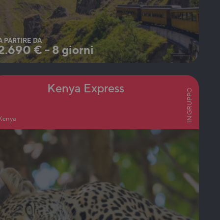
A PARTIRE DA
2.690
€
-
8 giorni
Kenya Express
IN GRUPPO
Kenya