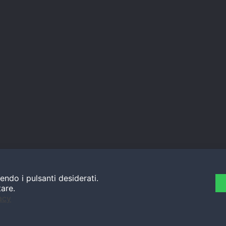
endo i pulsanti desiderati.
tare.
acy