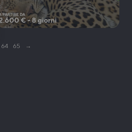
A PARTIRE DA
2.600
€
-
8 giorni
64
65
→