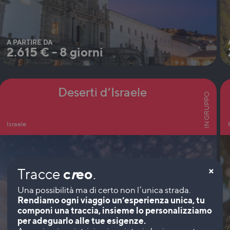
A PARTIRE DA
2.615
€
-
8 giorni
Deserti d’Israele
IN GRUPPO
Israele
×
Tracce
c
r
eo
.
Rendiamo ogni viaggio un’esperienza unica, tu
componi una traccia, insieme lo personalizziamo
per adeguarlo alle tue esigenze.