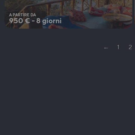
A PARTIRE DA
950
€
-
8 giorni
←
1
2