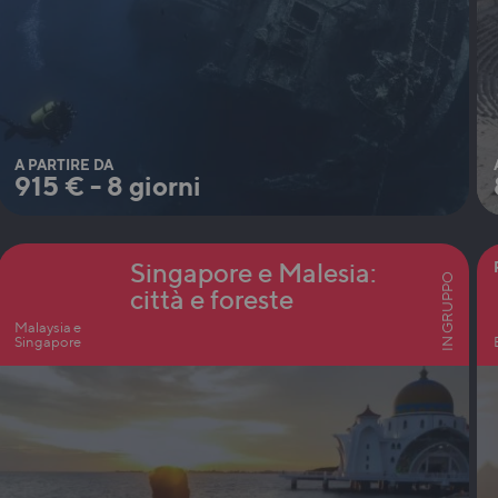
A PARTIRE DA
915
€
-
8 giorni
Singapore e Malesia:
IN GRUPPO
città e foreste
Malaysia e
Singapore