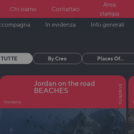
Area
Chi siamo
Contattaci
stampa
In evidenza
Info generali
accompagna
TUTTE
By Creo
Places Of...
Jordan on the road
FLY&DRIVE
BEACHES
Giordania