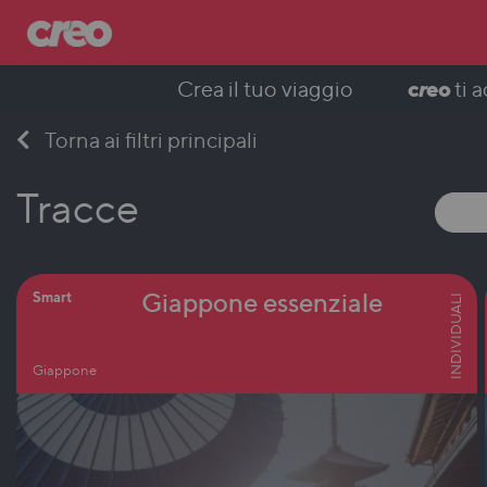
c
r
eo
Crea il tuo viaggio
ti 
Skip
Torna ai filtri principali
to
content
Tracce
Giappone essenziale
Smart
INDIVIDUALI
Giappone