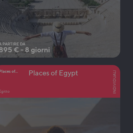
A PARTIRE DA
895
€
-
8 giorni
Places of Egypt
Places of...
INDIVIDUALI
Egitto