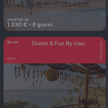
A PARTIRE DA
1.330
€
-
8 giorni
Sharm & Fun By creo
By creo
INDIVIDUALI
Egitto