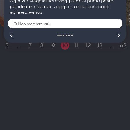
A PARTIRE DA
2.505
€
-
8 giorni
Non mostrare più
3
…
7
8
9
10
11
12
13
…
63