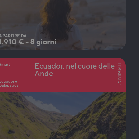
A PARTIRE DA
1.910
€
-
8 giorni
Ecuador, nel cuore delle
Smart
INDIVIDUALI
Ande
Ecuador e
Galapagos