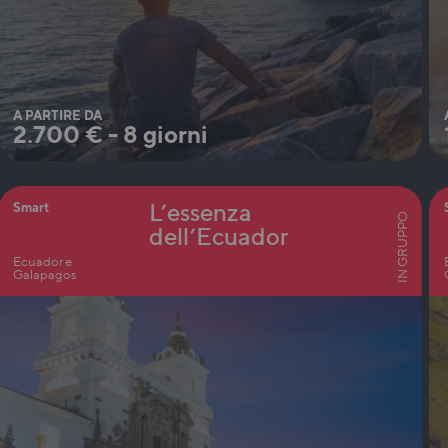
A PARTIRE DA
2.700
€
-
8 giorni
L’essenza
Smart
IN GRUPPO
dell’Ecuador
Ecuador e
Galapagos