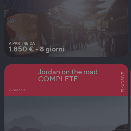
A PARTIRE DA
1.850
€
-
8 giorni
Jordan on the road
FLY&DRIVE
COMPLETE
Giordania