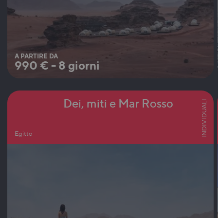
A PARTIRE DA
990
€
-
8 giorni
Dei, miti e Mar Rosso
INDIVIDUALI
Egitto