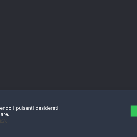
endo i pulsanti desiderati.
tare.
acy