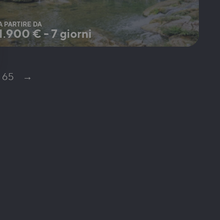
A PARTIRE DA
1.900
€
-
7 giorni
65
→