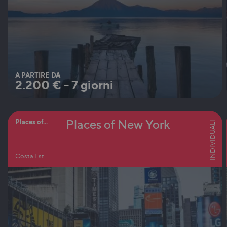
A PARTIRE DA
2.200
€
-
7 giorni
Places of New York
Places of...
INDIVIDUALI
Costa Est