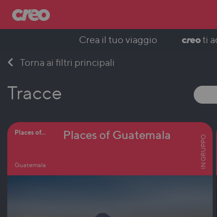
c
r
eo
Crea il tuo viaggio
ti 
Skip
Torna ai filtri principali
to
content
Tracce
Places of Guatemala
Places of...
IN GRUPPO
Guatemala