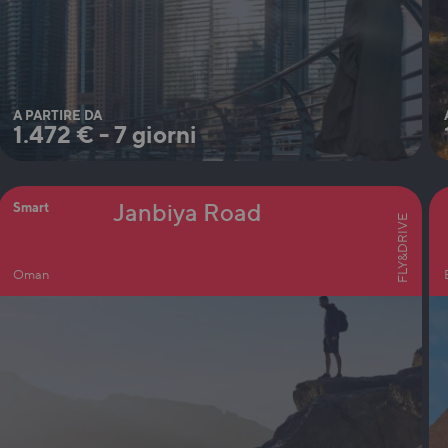
A PARTIRE DA
1.472
€
-
7 giorni
Janbiya Road
Smart
FLY&DRIVE
Oman