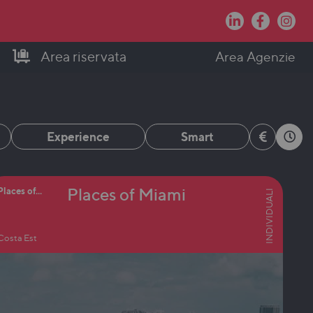
Area riservata
Area Agenzie
Experience
Smart
Places of Miami
Places of...
INDIVIDUALI
Costa Est