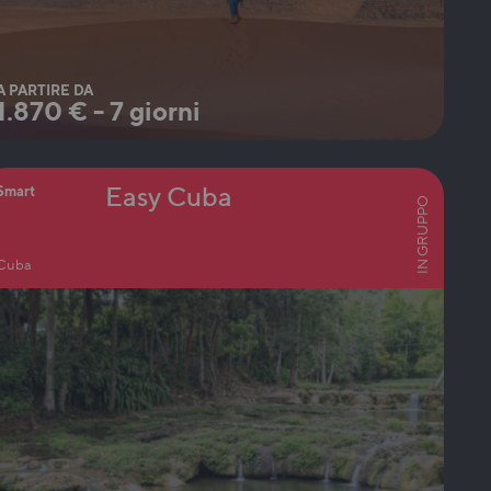
A PARTIRE DA
1.870
€
-
7 giorni
Easy Cuba
Smart
IN GRUPPO
Cuba