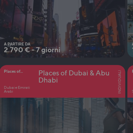
A PARTIRE DA
2.790
€
-
7 giorni
Places of Dubai & Abu
Places of...
INDIVIDUALI
Dhabi
Dubai e Emirati
Arabi