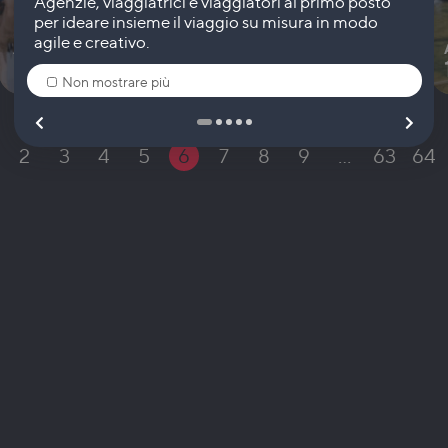
A PARTIRE DA
1.605
€
-
7 giorni
Non mostrare più
2
3
4
5
6
7
8
9
…
63
64