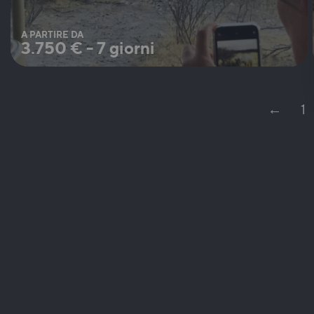
A PARTIRE DA
3.750
€
-
7 giorni
←
1