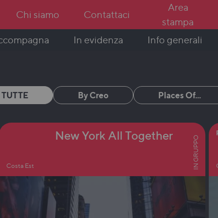
Area
Chi siamo
Contattaci
stampa
In evidenza
Info generali
accompagna
TUTTE
By Creo
Places Of...
New York All Together
IN GRUPPO
Costa Est