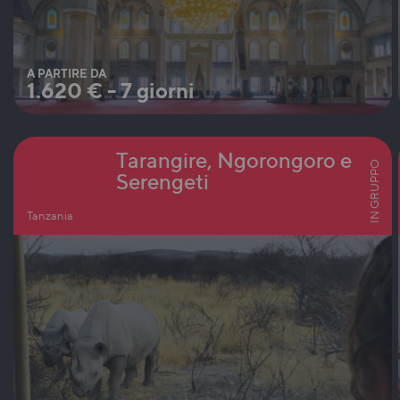
A PARTIRE DA
1.620
€
-
7 giorni
Tarangire, Ngorongoro e
IN GRUPPO
Serengeti
Tanzania