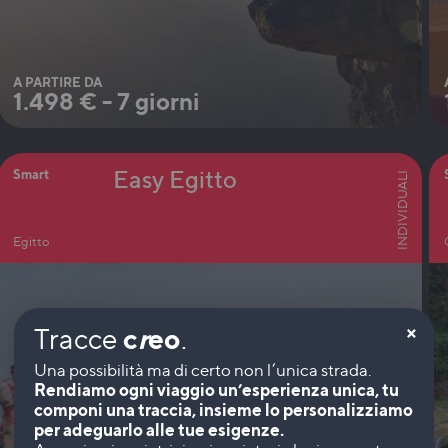
A PARTIRE DA
1.498
€
-
7 giorni
Easy Egitto
Smart
INDIVIDUALI
Egitto
×
Tracce
c
r
eo
.
Rendiamo ogni viaggio un’esperienza unica, tu
componi una traccia, insieme lo personalizziamo
per adeguarlo alle tue esigenze.