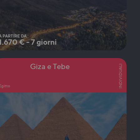
A PARTIRE DA
1.670
€
-
7 giorni
Giza e Tebe
INDIVIDUALI
Egitto