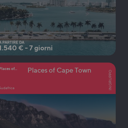
A PARTIRE DA
1.540
€
-
7 giorni
Places of Cape Town
Places of...
IN GRUPPO
Sudafrica