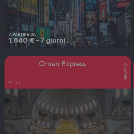
A PARTIRE DA
1.840
€
-
7 giorni
Oman Express
IN GRUPPO
Oman