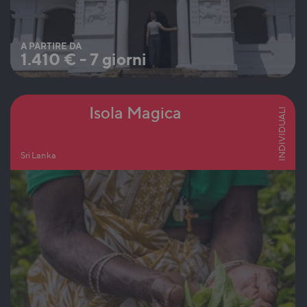
A PARTIRE DA
1.410
€
-
7 giorni
Isola Magica
INDIVIDUALI
Sri Lanka