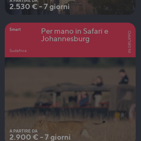
A PARTIRE DA
2.530
€
-
7 giorni
Per mano in Safari e
Smart
IN GRUPPO
Johannesburg
Sudafrica
A PARTIRE DA
2.900
€
-
7 giorni