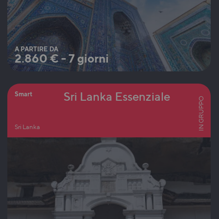
A PARTIRE DA
2.860
€
-
7 giorni
Sri Lanka Essenziale
Smart
IN GRUPPO
Sri Lanka