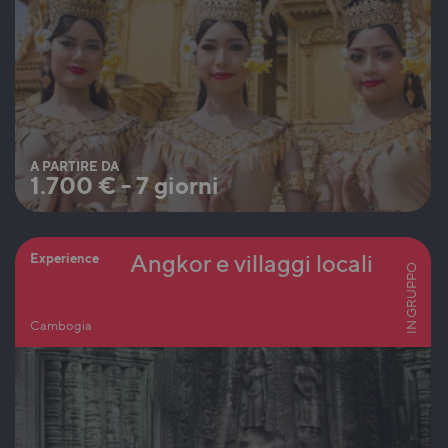
A PARTIRE DA
1.700
€
-
7 giorni
Angkor e villaggi locali
Experience
IN GRUPPO
Cambogia