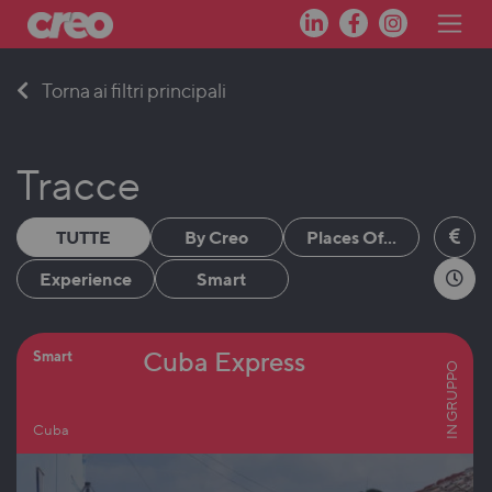
Skip
Torna ai filtri principali
to
content
Tracce
TUTTE
By Creo
Places Of...
Experience
Smart
Cuba Express
Smart
IN GRUPPO
Cuba