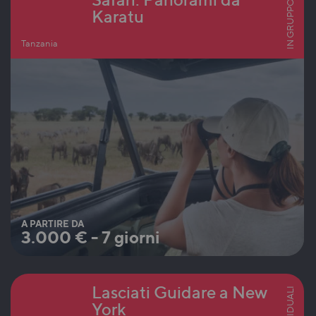
IN GRUPPO
Karatu
Tanzania
A PARTIRE DA
3.000
€
-
7 giorni
Lasciati Guidare a New
INDIVIDUALI
York