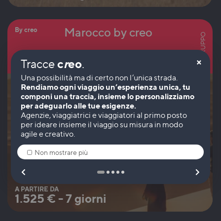
Marocco by creo
By creo
IN GRUPPO
×
c
r
eo
Tracce
.
Marocco
Rendiamo ogni viaggio un’esperienza unica, tu
componi una traccia, insieme lo personalizziamo
per adeguarlo alle tue esigenze.
Non mostrare più
A PARTIRE DA
1.525
€
-
7 giorni