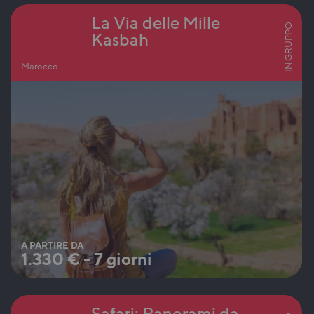
La Via delle Mille
IN GRUPPO
Kasbah
Marocco
A PARTIRE DA
1.330
€
-
7 giorni
Safari: Panorami da