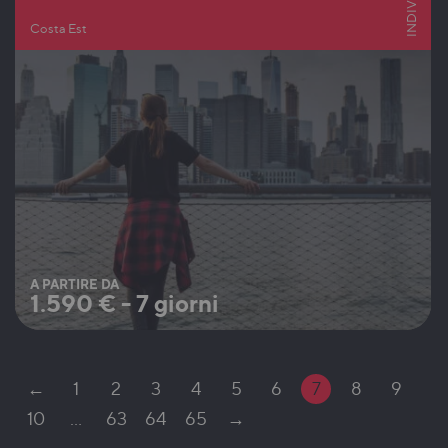
Costa Est
A PARTIRE DA
1.590
€
-
7 giorni
←
1
2
3
4
5
6
7
8
9
10
…
63
64
65
→