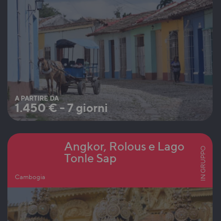
A PARTIRE DA
1.450
€
-
7 giorni
Angkor, Rolous e Lago
IN GRUPPO
Tonle Sap
Cambogia