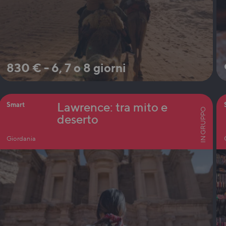
830
€
-
6, 7 o 8 giorni
Lawrence: tra mito e
Smart
IN GRUPPO
deserto
Giordania