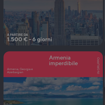
A PARTIRE DA
1.500
€
-
6 giorni
Armenia
IN GRUPPO
imperdibile
Armenia, Georgia e
Azerbaigian