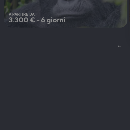
A PARTIRE DA
3.300
€
-
6 giorni
←