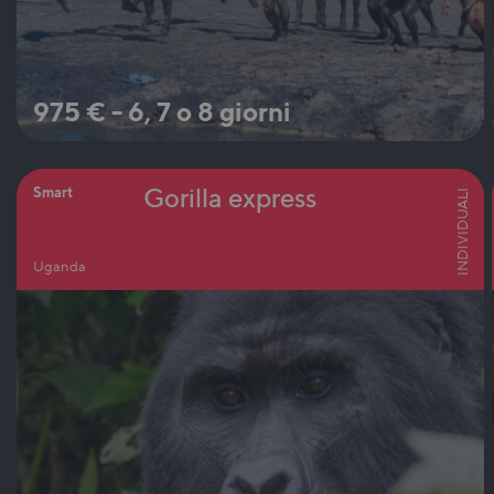
975
€
-
6, 7 o 8 giorni
Gorilla express
Smart
INDIVIDUALI
Uganda