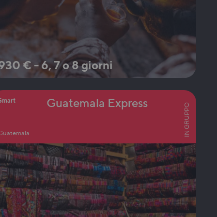
930
€
-
6, 7 o 8 giorni
Guatemala Express
Smart
IN GRUPPO
Guatemala