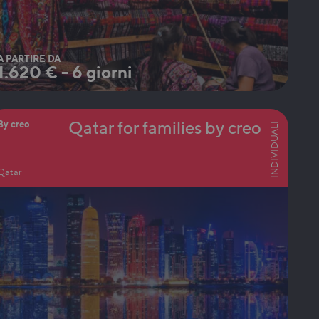
A PARTIRE DA
1.620
€
-
6 giorni
Qatar for families by creo
By creo
INDIVIDUALI
Qatar