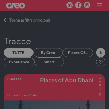
Skip
Torna ai filtri principali
to
content
Tracce
TUTTE
By Creo
Places Of...
Experience
Smart
Places of Abu Dhabi
Places of...
INDIVIDUALI
Dubai e Emirati Arabi