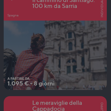
INDIVIDUALI
100 km da Sarria
Spagna
A PARTIRE DA
1.095
€
-
8 giorni
Le meraviglie della
Cappadocia