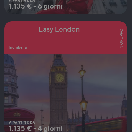
A PARTIRE DA
1.135
€
-
6 giorni
Easy London
IN GRUPPO
Inghilterra
A PARTIRE DA
1.135
€
-
4 giorni