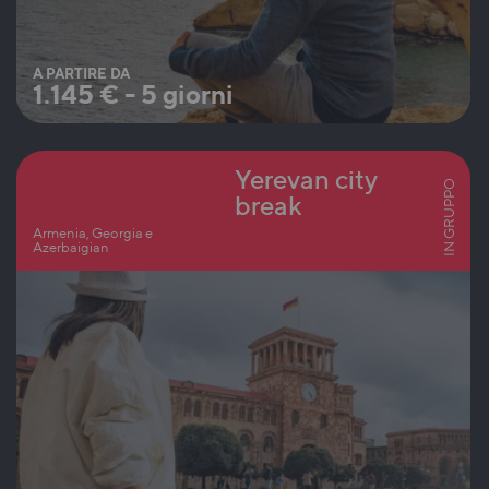
A PARTIRE DA
1.145
€
-
5 giorni
Yerevan city
IN GRUPPO
break
Armenia, Georgia e
Azerbaigian