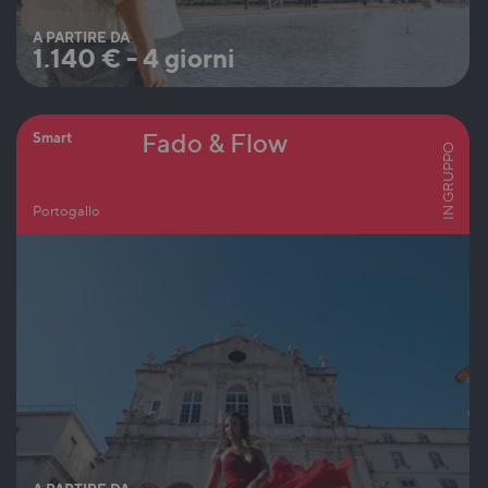
A PARTIRE DA
1.140
€
-
4 giorni
Fado & Flow
Smart
IN GRUPPO
Portogallo