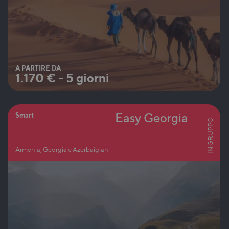
A PARTIRE DA
1.170
€
-
5 giorni
Easy Georgia
Smart
IN GRUPPO
Armenia, Georgia e Azerbaigian