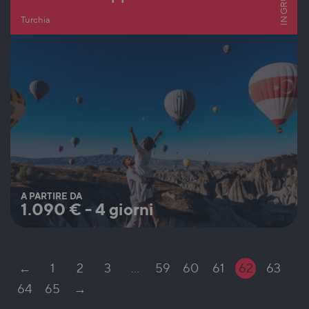
IN GRUPPO
Turchia
A PARTIRE DA
1.090
€
-
4 giorni
←
1
2
3
…
59
60
61
62
63
64
65
→