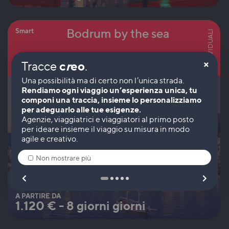
Bodrum by the sea
Smart
INDIVIDUALI
×
c
r
eo
Tracce
.
Turchia
Rendiamo ogni viaggio un’esperienza unica, tu
componi una traccia, insieme lo personalizziamo
per adeguarlo alle tue esigenze.
Non mostrare più
A PARTIRE DA
1.120
€
-
8 giorni giorni