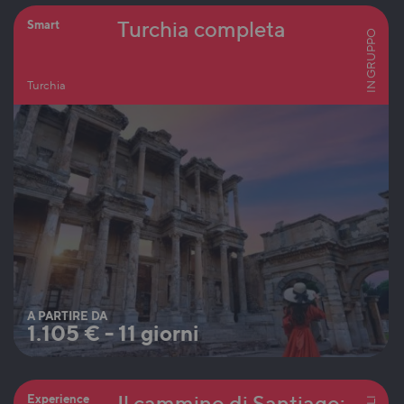
Turchia completa
Smart
IN GRUPPO
Turchia
A PARTIRE DA
1.105
€
-
11 giorni
Il cammino di Santiago:
Experience