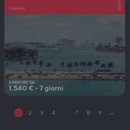
Costa Est
A PARTIRE DA
1.540
€
-
7 giorni
1
2
3
4
…
7
8
9
→