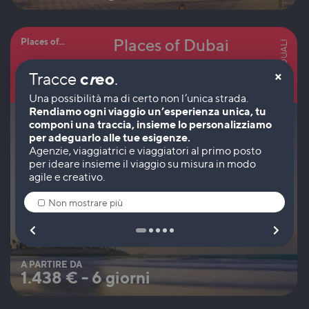
Places of Dubai
Places of...
INDIVIDUALI
×
c
r
eo
Tracce
.
Dubai e Emirati Arabi
Rendiamo ogni viaggio un’esperienza unica, tu
componi una traccia, insieme lo personalizziamo
per adeguarlo alle tue esigenze.
Non mostrare più
A PARTIRE DA
1.438
€
-
6 giorni