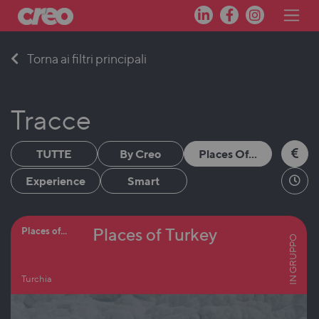
Skip
Torna ai filtri principali
to
content
Tracce
TUTTE
By Creo
Places Of...
Experience
Smart
Places of Turkey
Places of...
IN GRUPPO
Turchia