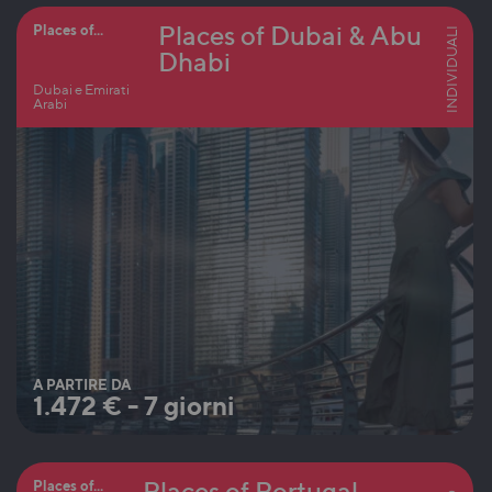
Places of Dubai & Abu
Places of...
INDIVIDUALI
Dhabi
Dubai e Emirati
Arabi
A PARTIRE DA
1.472
€
-
7 giorni
Places of Portugal
Places of...