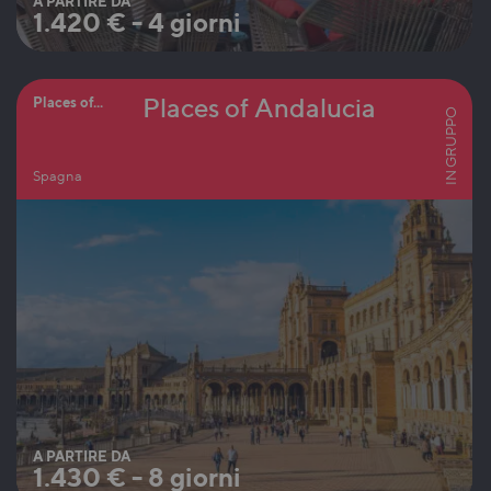
A PARTIRE DA
1.420
€
-
4 giorni
Places of Andalucia
Places of...
IN GRUPPO
Spagna
A PARTIRE DA
1.430
€
-
8 giorni