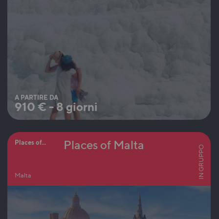
A PARTIRE DA
910
€
-
8 giorni
Places of Malta
Places of...
IN GRUPPO
Malta