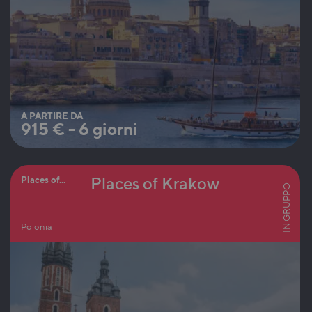
A PARTIRE DA
915
€
-
6 giorni
Places of Krakow
Places of...
IN GRUPPO
Polonia