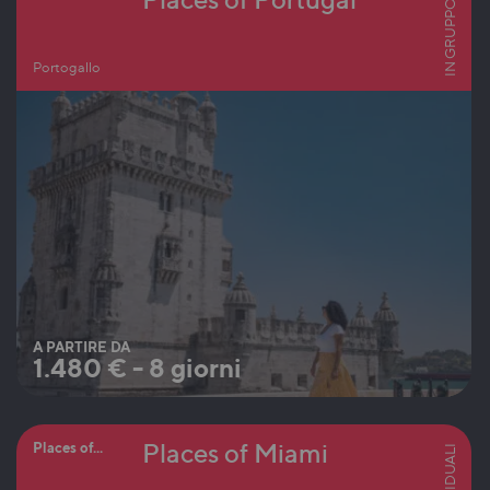
IN GRUPPO
Portogallo
A PARTIRE DA
1.480
€
-
8 giorni
Places of Miami
Places of...
INDIVIDUALI