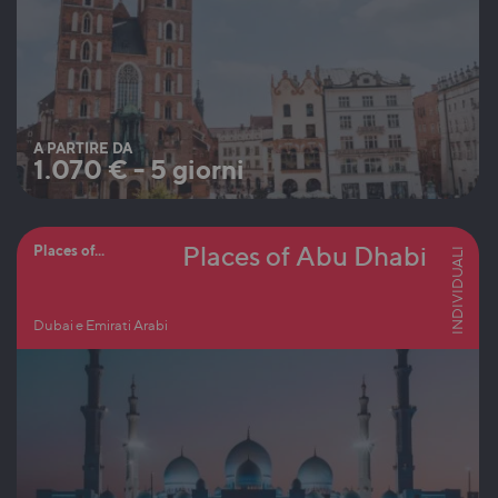
A PARTIRE DA
1.070
€
-
5 giorni
Places of Abu Dhabi
Places of...
INDIVIDUALI
Dubai e Emirati Arabi