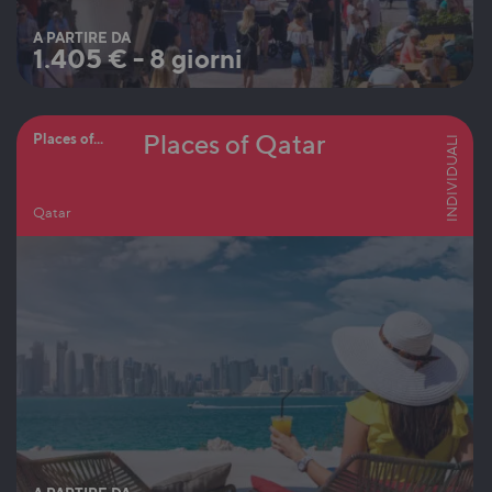
A PARTIRE DA
1.405
€
-
8 giorni
Places of Qatar
Places of...
INDIVIDUALI
Qatar