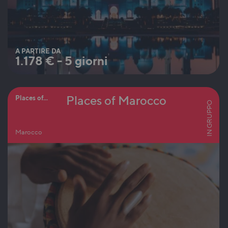
A PARTIRE DA
1.178
€
-
5 giorni
Places of Marocco
Places of...
IN GRUPPO
Marocco