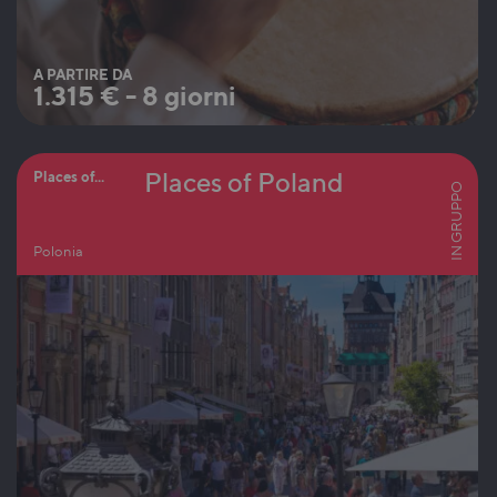
A PARTIRE DA
1.315
€
-
8 giorni
Places of Poland
Places of...
IN GRUPPO
Polonia