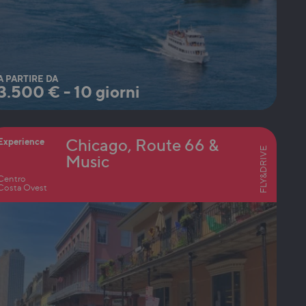
A PARTIRE DA
3.500
€
-
10 giorni
Chicago, Route 66 &
Experience
FLY&DRIVE
Music
Centro
Costa Ovest