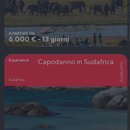
A PARTIRE DA
6.000
€
-
13 giorni
Capodanno in Sudafrica
Experience
IN GRUPPO
Sudafrica