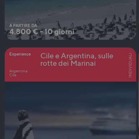
A PARTIRE DA
4.800
€
-
10 giorni
Cile e Argentina, sulle
Experience
INDIVIDUALI
rotte dei Marinai
Argentina
Cile