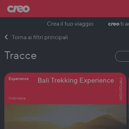
c
r
eo
Crea il tuo viaggio
ti 
Skip
Torna ai filtri principali
to
content
Tracce
Bali Trekking Experience
Experience
INDIVIDUALI
Indonesia