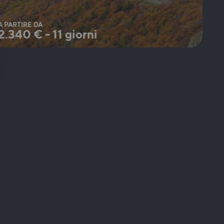
A PARTIRE DA
2.340
€
-
11 giorni