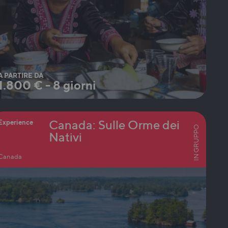
A PARTIRE DA
1.800
€
-
8 giorni
Canada: Sulle Orme dei
Experience
IN GRUPPO
Nativi
Canada