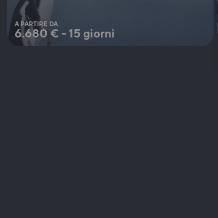
A PARTIRE DA
6.680
€
-
15 giorni