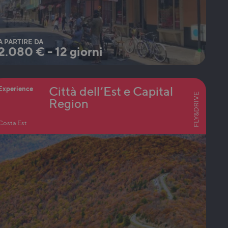
A PARTIRE DA
2.080
€
-
12 giorni
Città dell’Est e Capital
Experience
FLY&DRIVE
Region
Costa Est