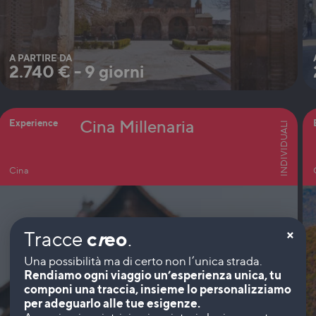
A PARTIRE DA
2.740
€
-
9 giorni
Cina Millenaria
Experience
INDIVIDUALI
Cina
×
Tracce
c
r
eo
.
Rendiamo ogni viaggio un’esperienza unica, tu
componi una traccia, insieme lo personalizziamo
per adeguarlo alle tue esigenze.