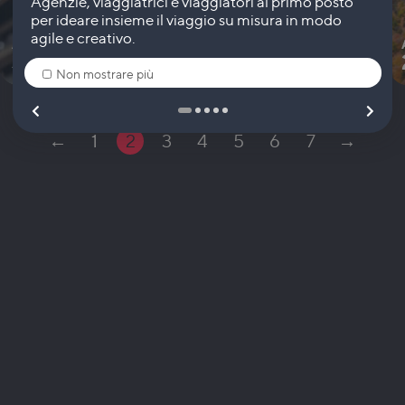
A PARTIRE DA
3.560
€
-
12 giorni
Non mostrare più
←
1
2
3
4
5
6
7
→