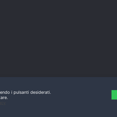
endo i pulsanti desiderati.
tare.
acy