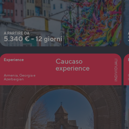
A PARTIRE DA
5.340
€
-
12 giorni
Caucaso
Experience
INDIVIDUALI
experience
Armenia, Georgia e
Azerbaigian