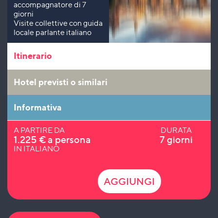
accompagnatore di 7
giorni
Visite collettive con guida
locale parlante italiano
Itinerario
Hotel previsti o similari
Informativa
A PARTIRE DA
DURATA
1.225
€
a persona
7 giorni
IN ITALIANO
AGGIUNGI