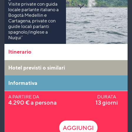
Visite private con guida
locale parlante italiano a
Bogotà Medellin e
Cartagena, private con
guide locali parlanti
spagnolo/inglese a
Nuqui’
Itinerario
Hotel previsti o similari
Informativa
A PARTIRE DA
DURATA
4.290
€
a persona
13 giorni
AGGIUNGI