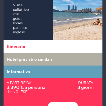
Visite
collettive
con
guida
locale
parlante
inglese
Itinerario
Hotel previsti o similari
Informativa
A PARTIRE DA
DURATA
3.890
€
a persona
8 giorni
IN INGLESE