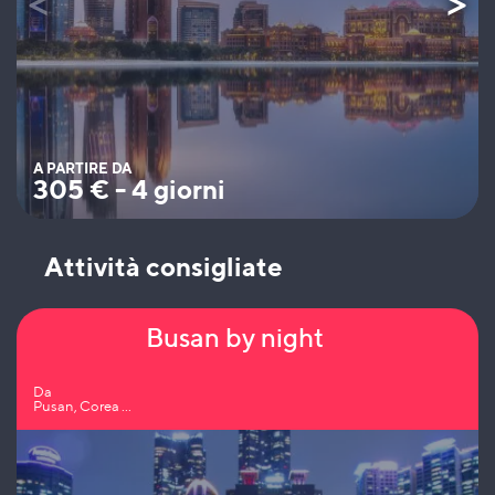
A PARTIRE DA
305
€
-
4 giorni
Attività consigliate
Busan by night
Da
Pusan, Corea ...