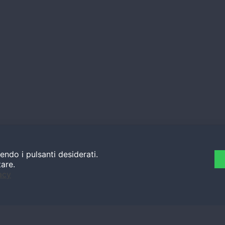
endo i pulsanti desiderati.
tare.
acy