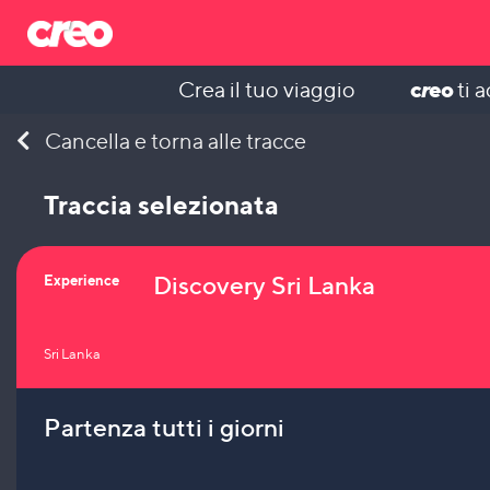
c
r
eo
Crea il tuo viaggio
ti 
Skip
Cancella e torna alle tracce
to
content
Traccia selezionata
Discovery Sri Lanka
Experience
Sri Lanka
Partenza tutti i giorni