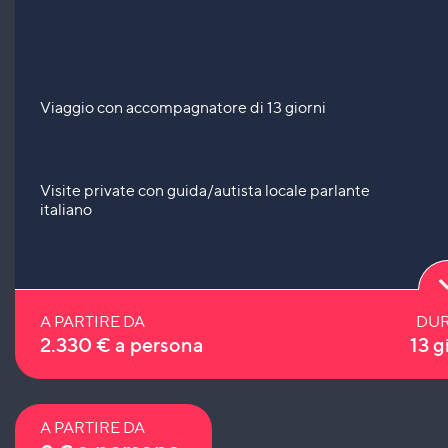
Viaggio con accompagnatore di 13 giorni
Visite private con guida/autista locale parlante
italiano
A PARTIRE DA
DUR
2.330
€
a persona
13 g
A PARTIRE DA