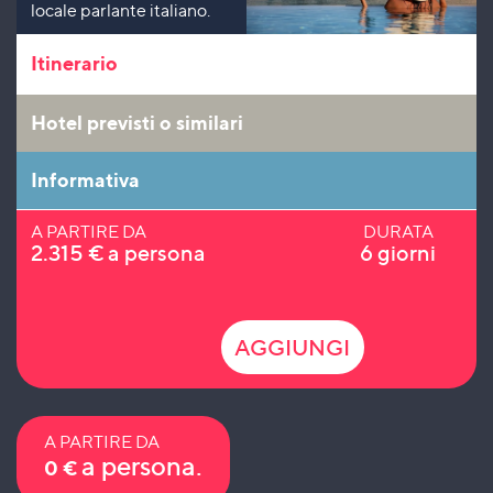
locale parlante italiano.
Itinerario
Hotel previsti o similari
Informativa
A PARTIRE DA
DURATA
2.315
€
a persona
6 giorni
AGGIUNGI
A PARTIRE DA
a persona.
0
€