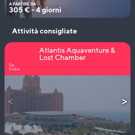
A PARTIRE DA
305
€
-
4 giorni
Attività consigliate
Atlantis Aquaventure &
Lost Chamber
Da
Dubai