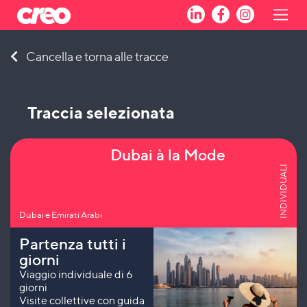
Skip
Cancella e torna alle tracce
to
content
Traccia selezionata
Dubai à la Mode
INDIVIDUALI
Dubai e Emirati Arabi
Partenza tutti i
giorni
Viaggio individuale di 6
giorni
Visite collettive con guida