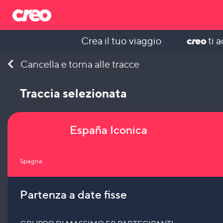
c
r
eo
Crea il tuo viaggio
ti 
Skip
Cancella e torna alle tracce
to
content
Traccia selezionata
España Iconica
Spagna
Partenza a date fisse