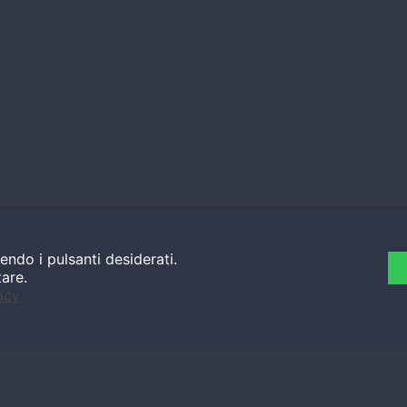
endo i pulsanti desiderati.
tare.
acy