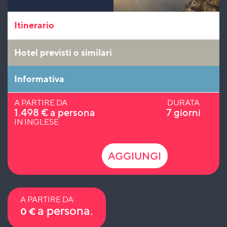
Itinerario
Hotel previsti o similari
Informativa
A PARTIRE DA
DURATA
1.498
€
a persona
7 giorni
IN INGLESE
AGGIUNGI
A PARTIRE DA
a persona.
0
€