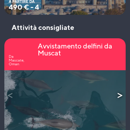
A PARTIRE DA
490
€
-
4
Attività consigliate
Avvistamento delfini da
Muscat
Da
Mascate,
Oman