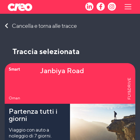
Skip
Cancella e torna alle tracce
to
content
Traccia selezionata
Janbiya Road
Smart
FLY&DRIVE
Oman
Partenza tutti i
giorni
Viaggio con auto a
noleggio di 7 giorni.