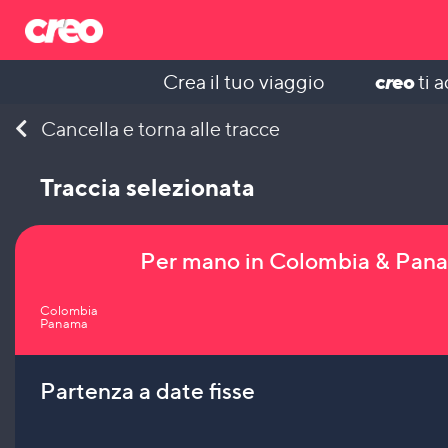
c
r
eo
Crea il tuo viaggio
ti 
Skip
Cancella e torna alle tracce
to
content
Traccia selezionata
Per mano in Colombia & Pan
Colombia
Panama
Partenza a date fisse