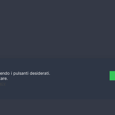
endo i pulsanti desiderati.
tare.
acy