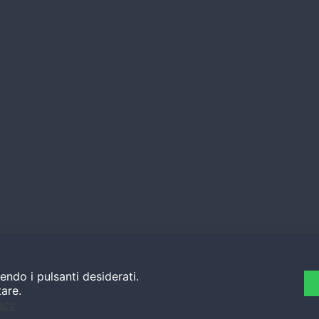
endo i pulsanti desiderati.
tare.
acy