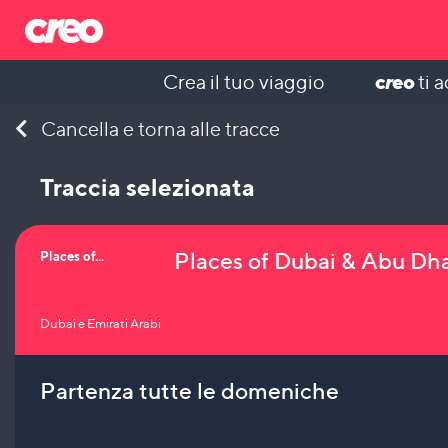
c
r
eo
Crea il tuo viaggio
ti 
Skip
Cancella e torna alle tracce
to
content
Traccia selezionata
Places of Dubai & Abu Dh
Places of...
Dubai e Emirati Arabi
Partenza tutte le domeniche