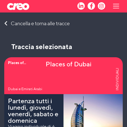
Skip
Cancella e torna alle tracce
to
content
Traccia selezionata
Places of Dubai
Places of...
INDIVIDUALI
Dubai e Emirati Arabi
Partenza tutti i
lunedì, giovedì,
venerdì, sabato e
domenica
Viaggio individuale di 6