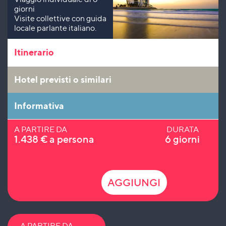
giorni
Visite collettive con guida
locale parlante italiano.
Itinerario
Hotel previsti o similari
Informativa
A PARTIRE DA
DURATA
1.438
€
a persona
6 giorni
AGGIUNGI
A PARTIRE DA