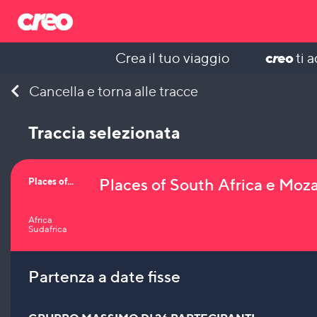
c
r
eo
Crea il tuo viaggio
ti 
Skip
Cancella e torna alle tracce
to
content
Traccia selezionata
Places of South Africa e Mo
Places of...
Africa
Sudafrica
Partenza a date fisse