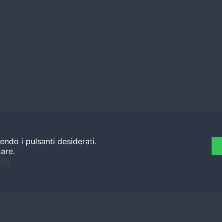
endo i pulsanti desiderati.
tare.
acy