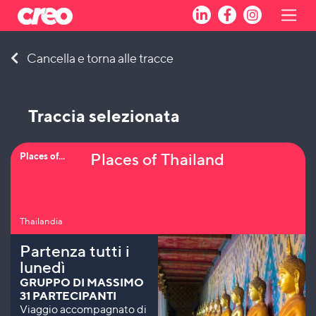
Skip
Cancella e torna alle tracce
to
content
Traccia selezionata
Places of Thailand
Places of...
Thailandia
Partenza tutti i
lunedì
GRUPPO DI MASSIMO
31 PARTECIPANTI
Viaggio accompagnato di