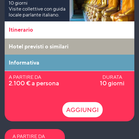
10 giorni
Visite collettive con guida
locale parlante italiano.
Itinerario
Hotel previsti o similari
Informativa
A PARTIRE DA
DURATA
2.100
€
a persona
10 giorni
AGGIUNGI
A PARTIRE DA