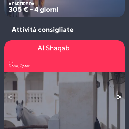
A PARTIRE DA
305
€
-
4 giorni
Attività consigliate
Al Shaqab
Da
Doha, Qatar