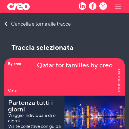
Skip
Cancella e torna alle tracce
to
content
Traccia selezionata
Qatar for families by creo
By creo
INDIVIDUALI
Qatar
Partenza tutti i
giorni
Viaggio individuale di 6
giorni
Visite collettive con guida