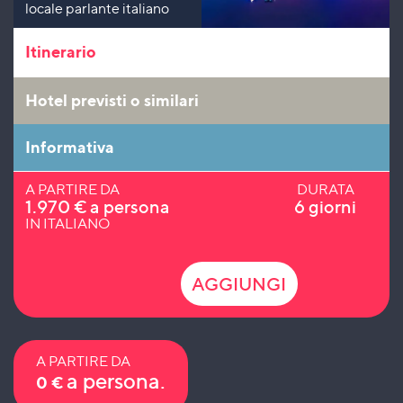
locale parlante italiano
Itinerario
Hotel previsti o similari
Informativa
A PARTIRE DA
DURATA
1.970
€
a persona
6 giorni
IN ITALIANO
AGGIUNGI
A PARTIRE DA
a persona.
0
€