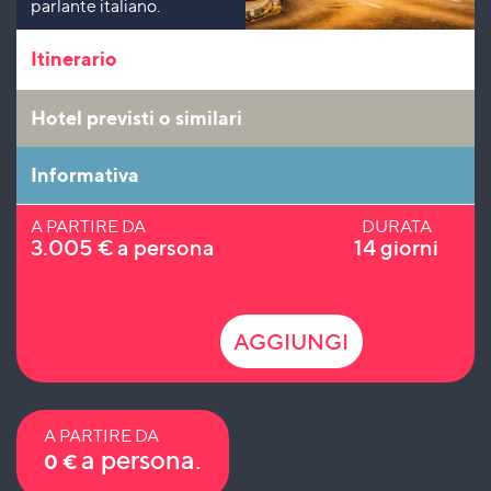
parlante italiano.
Itinerario
Hotel previsti o similari
Informativa
A PARTIRE DA
DURATA
3.005
€
a persona
14 giorni
AGGIUNGI
A PARTIRE DA
a persona.
0
€