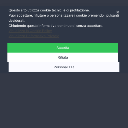
Questo sito utilizza cookie tecnici e di profilazione.
✕
Puoi accettare, rifiutare o personalizzare i cookie premendo i pulsanti
desiderati.
Chiudendo questa informativa continuerai senza accettare.
Visualizza la Cookie Policy
Visualizza l'Informativa Privacy
Accetta
Rifiuta
Personalizza
Ti aspettiamo,
contattaci.