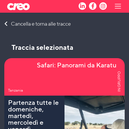
Skip
Cancella e torna alle tracce
to
content
Traccia selezionata
Safari: Panorami da Karatu
IN GRUPPO
Tanzania
Partenza tutte le
domeniche,
martedì,
mercoledì e
venerdì