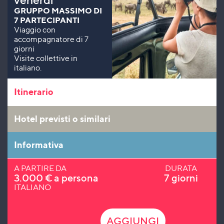
GRUPPO MASSIMO DI
7 PARTECIPANTI
Viaggio con
accompagnatore di 7
giorni
Visite collettive in
italiano.
Itinerario
Hotel previsti o similari
Informativa
A PARTIRE DA
DURATA
3.000
€
a persona
7 giorni
ITALIANO
AGGIUNGI