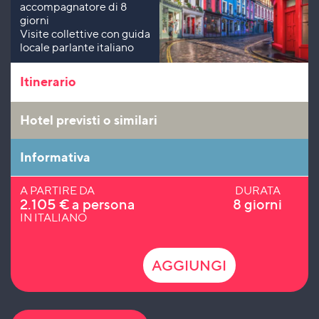
accompagnatore di 8
giorni
Visite collettive con guida
locale parlante italiano
Itinerario
Hotel previsti o similari
Informativa
A PARTIRE DA
DURATA
2.105
€
a persona
8 giorni
IN ITALIANO
AGGIUNGI