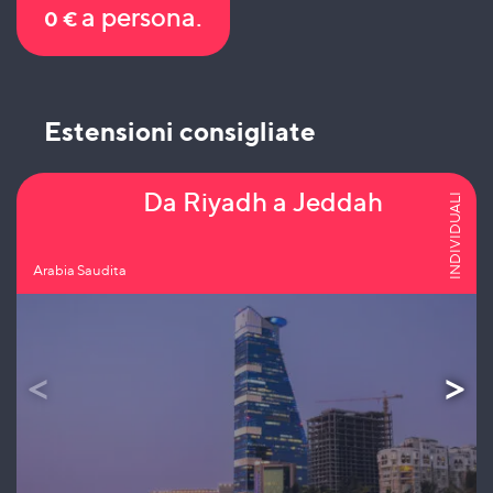
a persona.
0
€
Estensioni consigliate
Da Riyadh a Jeddah
INDIVIDUALI
Arabia Saudita