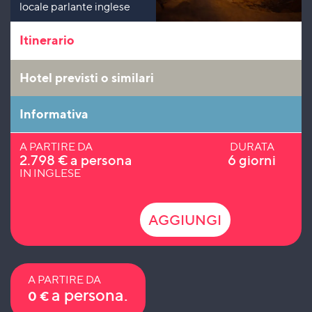
locale parlante inglese
Itinerario
Hotel previsti o similari
Informativa
A PARTIRE DA
DURATA
2.798
€
a persona
6 giorni
IN INGLESE
AGGIUNGI
A PARTIRE DA
a persona.
0
€