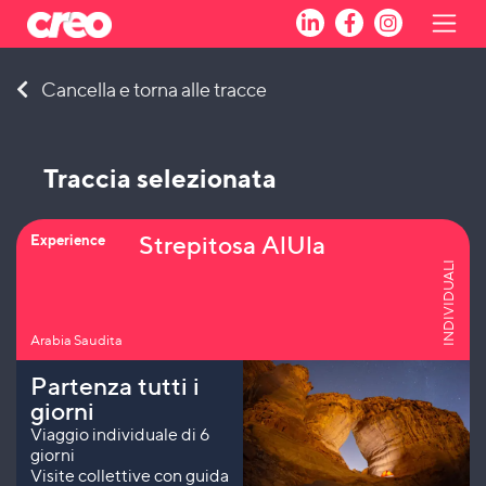
Skip
Cancella e torna alle tracce
to
content
Traccia selezionata
Strepitosa AlUla
Experience
INDIVIDUALI
Arabia Saudita
Partenza tutti i
giorni
Viaggio individuale di 6
giorni
Visite collettive con guida