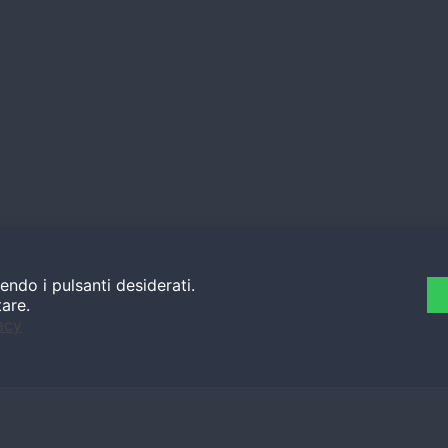
endo i pulsanti desiderati.
tare.
acy