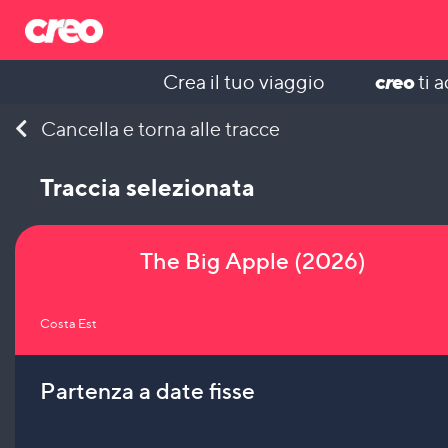
c
r
eo
Crea il tuo viaggio
ti 
Skip
Cancella e torna alle tracce
to
content
Traccia selezionata
The Big Apple (2026)
Costa Est
Partenza a date fisse