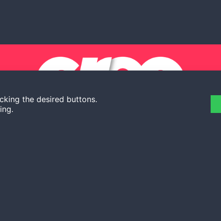
icking the desired buttons.
ting.
We love making it together.
or you,
Are you a travel agenc
to work with us?
commerciale@creo.tra
booking@creo.travel