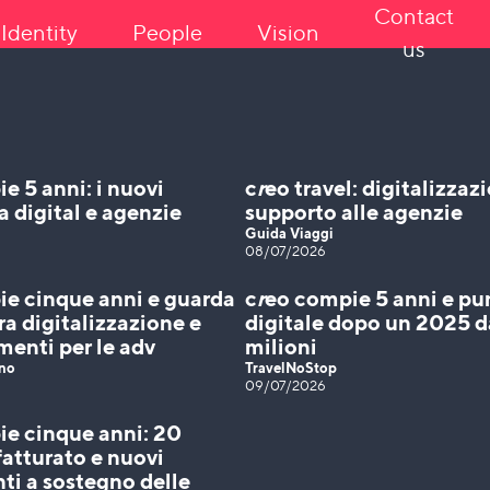
Contact
Identity
People
Vision
us
e 5 anni: i nuovi
c
r
eo travel: digitalizzaz
a digital e agenzie
supporto alle agenzie
Guida Viaggi
08/07/2026
e cinque anni e guarda
c
r
eo compie 5 anni e pu
fra digitalizzazione e
digitale dopo un 2025 
menti per le adv
milioni
ano
TravelNoStop
09/07/2026
e cinque anni: 20
 fatturato e nuovi
ti a sostegno delle