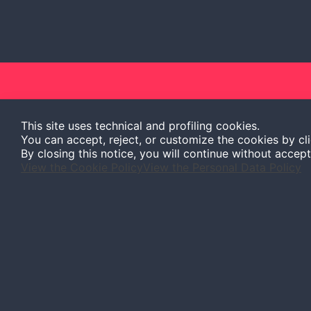
This site uses technical and profiling cookies.
You can accept, reject, or customize the cookies by cl
By closing this notice, you will continue without accep
View the Cookie Policy
View the Personal Data Policy
We are waiting f
contact us.