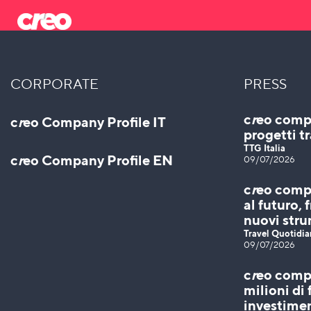
to
content
CORPORATE
PRESS
c
r
eo compi
c
r
eo Company Profile IT
progetti tr
TTG Italia
c
r
eo Company Profile EN
09/07/2026
c
r
eo compi
al futuro, 
nuovi stru
Travel Quotidi
09/07/2026
c
r
eo compi
milioni di
investimen