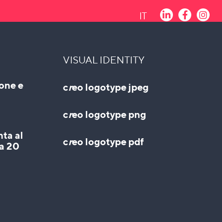
IT
VISUAL IDENTITY
ione e
c
r
eo logotype jpeg
c
r
eo logotype png
nta al
c
r
eo logotype pdf
da 20