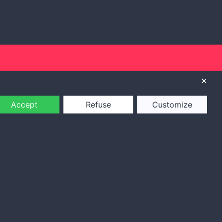
✕
Accept
Refuse
Customize
y and want
For more information
info@creo.travel
vel